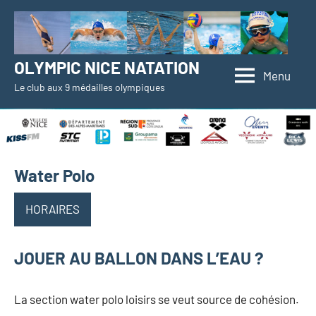
Aller
au
contenu
OLYMPIC NICE NATATION
Menu
Le club aux 9 médailles olympiques
Water Polo
HORAIRES
JOUER AU BALLON DANS L’EAU ?
La section water polo loisirs se veut source de cohésion.