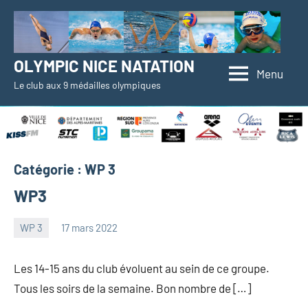
Aller
au
contenu
OLYMPIC NICE NATATION
Menu
Le club aux 9 médailles olympiques
Catégorie :
WP 3
WP3
WP 3
17 mars 2022
Admin
Aucun
ONN
commentaire
Les 14-15 ans du club évoluent au sein de ce groupe.
Tous les soirs de la semaine. Bon nombre de […]