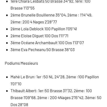
1ère Chiara Lesbats 50 Brasse 34″92, 1ère: 100
Brasse 1’13″55
2ème Brunelle Bouillenne 35″04, 2ème : 1’14″49,
2ème: 200 4 Nages 2’28″77
2ème Lola Deblock 100 Papillon 1’05″41
2ème Eloise Diguet 100 Dos 1’11″71
3ème Océane Archambault 100 Dos 1’13″07
3ème Eva Pecheanu 50 Brasse 36″03
Podiums Messieurs
Mahé Le Brun: 1er :50 NL 24″28, 2ème :100 Papillon
1’01″10
Thibault Albert: 1er:50 Brasse 31″32, 2ème: 100
Brasse 1’09″68, 2ème : 200 4Nages 2’15″42, 3ème: 50
Dos 28″08