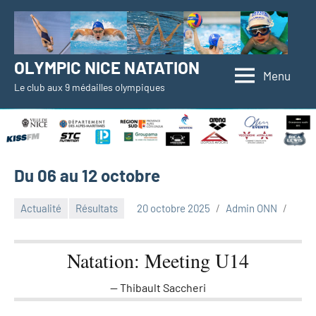
Aller
au
contenu
OLYMPIC NICE NATATION
Menu
Le club aux 9 médailles olympiques
Du 06 au 12 octobre
Actualité
Résultats
20 octobre 2025
Admin ONN
Natation: Meeting U14
Thibault Saccheri