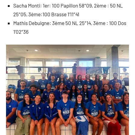
Sacha Monti: 1er: 100 Papillon 58″09, 2ème : 50 NL
25″05, 3ème:100 Brasse 1’11″41
Mathis Debuigne: 3ème 50 NL 25″14, 3ème : 100 Dos
1’02″36