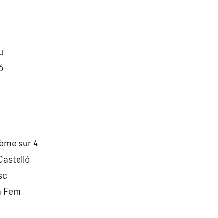
u
ó
 ème sur 4
Castelló
sc
a Fem