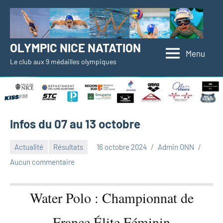
Aller
au
contenu
OLYMPIC NICE NATATION
Menu
Le club aux 9 médailles olympiques
Infos du 07 au 13 octobre
Actualité
Résultats
16 octobre 2024
Admin ONN
Aucun commentaire
Water Polo : Championnat de
France Élite Féminin