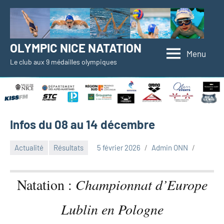
Aller
au
contenu
OLYMPIC NICE NATATION
Menu
Le club aux 9 médailles olympiques
Infos du 08 au 14 décembre
Actualité
Résultats
5 février 2026
Admin ONN
Natation :
Championnat d’Europe
Lublin en Pologne