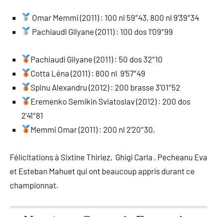
Omar Memmi (2011) : 100 nl 59″43, 800 nl 9’39″34
Pachiaudi Gilyane (2011) : 100 dos 1’09″99
Pachiaudi Gilyane (2011) : 50 dos 32″10
Cotta Léna (2011) : 800 nl 9’57″49
Spînu Alexandru (2012) : 200 brasse 3’01″52
Eremenko Semikin Sviatoslav (2012) : 200 dos
2’41″81
Memmi Omar (2011) : 200 nl 2’20″30,
Félicitations à Sixtine Thiriez, Ghigi Carla , Pecheanu Eva
et Esteban Mahuet qui ont beaucoup appris durant ce
championnat.