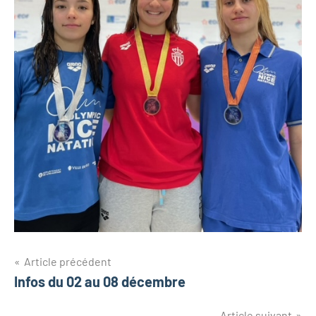
Navigation
Article précédent
Infos du 02 au 08 décembre
de
Article suivant