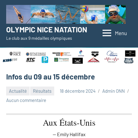
Aller
au
contenu
OLYMPIC NICE NATATION
Menu
Le club aux 9 médailles olympiques
Infos du 09 au 15 décembre
Actualité
Résultats
18 décembre 2024
Admin ONN
Aucun commentaire
Aux États-Unis
Emily Hallifax