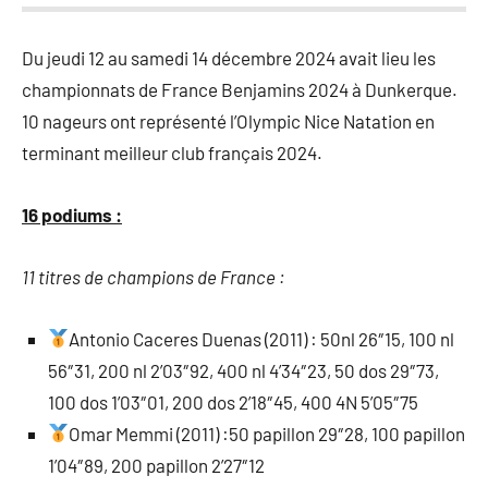
Du jeudi 12 au samedi 14 décembre 2024 avait lieu les
championnats de France Benjamins 2024 à Dunkerque.
10 nageurs ont représenté l’Olympic Nice Natation en
terminant meilleur club français 2024.
16 podiums :
11 titres de champions de France :
Antonio Caceres Duenas (2011) : 50nl 26″15, 100 nl
56″31, 200 nl 2’03″92, 400 nl 4’34″23, 50 dos 29″73,
100 dos 1’03″01, 200 dos 2’18″45, 400 4N 5’05″75
Omar Memmi (2011) :50 papillon 29″28, 100 papillon
1’04″89, 200 papillon 2’27″12