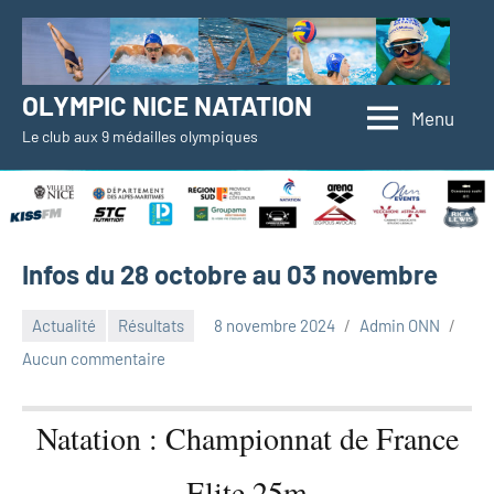
Aller
au
contenu
OLYMPIC NICE NATATION
Menu
Le club aux 9 médailles olympiques
Infos du 28 octobre au 03 novembre
Actualité
Résultats
8 novembre 2024
Admin ONN
Aucun commentaire
Natation : Championnat de France
Elite 25m