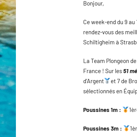
Bonjour,
Ce week-end du 9 au 1
rendez-vous des meille
Schiltigheim à Strasb
La Team Plongeon de 
France ! Sur les
51 mé
d’Argent
et 7 de Br
sélectionnés en Équip
Poussines 1m :
1è
Poussines 3m :
1è