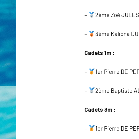
–
2ème Zoé JULES 
–
3ème Kaliona DU
Cadets 1m :
–
1er Pierre DE PE
–
2ème Baptiste 
Cadets 3m :
–
1er Pierre DE PE