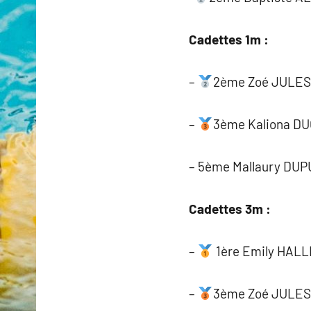
Cadettes 1m :
–
2ème Zoé JULES 
–
3ème Kaliona DU
– 5ème Mallaury DUPU
Cadettes 3m :
–
1ère Emily HALLI
–
3ème Zoé JULES 