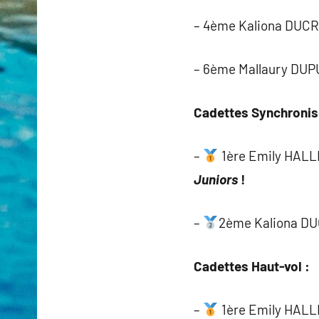
– 4ème Kaliona DUC
– 6ème Mallaury DUPU
Cadettes Synchronis
–
1ère Emily HALLI
Juniors
!
–
2ème Kaliona DU
Cadettes Haut-vol :
–
1ère Emily HALL