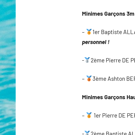
Minimes Garçons 3m 
–
1er Baptiste AL
personnel !
-
2ème Pierre DE P
–
3ème Ashton BER
Minimes Garçons Hau
–
1er Pierre DE PE
-
2ème Baptiste A