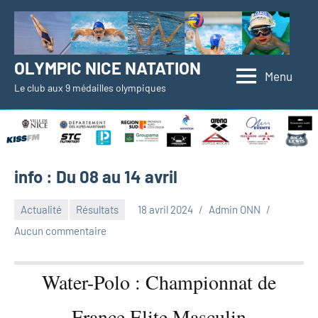
Aller
au
contenu
OLYMPIC NICE NATATION
Menu
Le club aux 9 médailles olympiques
info : Du 08 au 14 avril
Actualité
Résultats
18 avril 2024
Admin ONN
Aucun commentaire
Water-Polo : Championnat de
France Elite Masculin