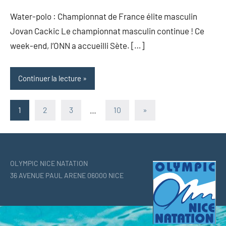
ONN
Water-polo : Championnat de France élite masculin
Jovan Cackic Le championnat masculin continue ! Ce
week-end, l’ONN a accueilli Sète. […]
Continuer la lecture
Pagination
Articles
1
2
3
…
10
»
suivants
des
publications
OLYMPIC NICE NATATION
36 AVENUE PAUL ARENE 06000 NICE