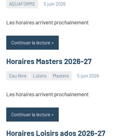
AQUAFORME
5 juin 2026
Admin
2
ONN
commentaires
Les horaires arrivent prochainement
Continuer la lecture
Horaires Masters 2026-27
Eau libre
Loisirs
Masters
5 juin 2026
Admin
ONN
Les horaires arrivent prochainement
Continuer la lecture
Horaires Loisirs ados 2026-27